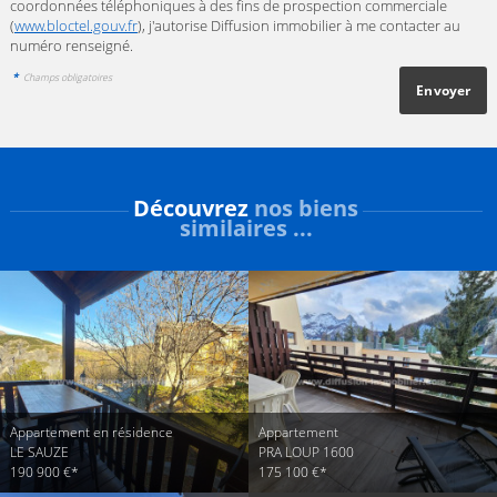
coordonnées téléphoniques à des fins de prospection commerciale
(
www.bloctel.gouv.fr
), j'autorise Diffusion immobilier à me contacter au
numéro renseigné.
*
Champs obligatoires
Découvrez
nos biens
similaires ...
Appartement en résidence
Appartement
LE SAUZE
PRA LOUP 1600
190 900 €*
175 100 €*