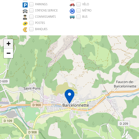
PARKINGS
VÉLO
STATIONS SERVICE
MÉTRO
COMMISSARIATS
BUS
POSTES
BANQUES
+
−