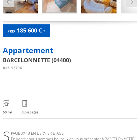
185 600 €
PRIX
*
Appartement
BARCELONNETTE (04400)
Réf.
12794
50 m²
3 pièce(s)
S
PACIEUX T3 EN DERNIER ETAGE
En vente : nous sommes heureux de vous présenter à BARCELONNETTE