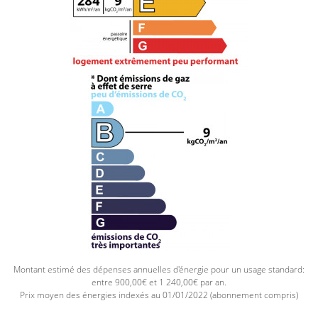
Montant estimé des dépenses annuelles d'énergie pour un usage standard:
entre 900,00€ et 1 240,00€ par an.
Prix moyen des énergies indexés au 01/01/2022 (abonnement compris)