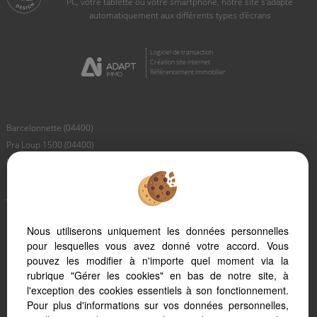
PC, votre tablette ou votre smartphone, notre site s'adapte
automatiquement aux différents types d'écrans
Logiciel de transaction
Création site internet
Référencement immobilier
Barcelonnette (04400)
Pra Loup 1500 (04400)
Le Sauze (04400)
Pra Loup 1600 (04400)
Jausiers (04850)
Les Thuiles (04400)
Uvernet Fours (04400)
Nous utiliserons uniquement les données personnelles
pour lesquelles vous avez donné votre accord. Vous
Saint Paul (04530)
pouvez les modifier à n'importe quel moment via la
Saint Pons (04400)
rubrique "Gérer les cookies" en bas de notre site, à
Larche (04530)
l'exception des cookies essentiels à son fonctionnement.
Faucon De Barcelonnette (04400)
Pour plus d'informations sur vos données personnelles,
Meolans Revel (04340)