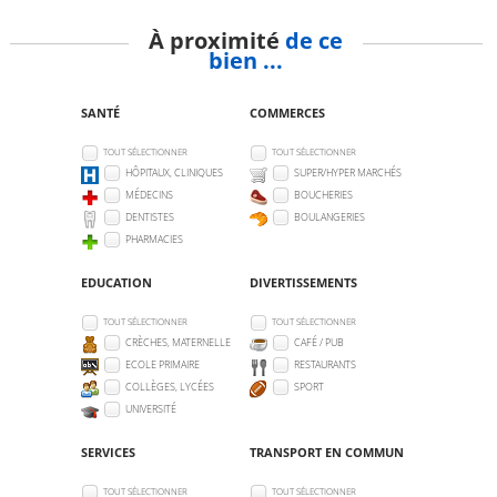
À proximité
de ce
bien ...
SANTÉ
COMMERCES
TOUT SÉLECTIONNER
TOUT SÉLECTIONNER
HÔPITAUX, CLINIQUES
SUPER/HYPER MARCHÉS
MÉDECINS
BOUCHERIES
DENTISTES
BOULANGERIES
PHARMACIES
EDUCATION
DIVERTISSEMENTS
TOUT SÉLECTIONNER
TOUT SÉLECTIONNER
CRÈCHES, MATERNELLE
CAFÉ / PUB
ECOLE PRIMAIRE
RESTAURANTS
COLLÈGES, LYCÉES
SPORT
UNIVERSITÉ
SERVICES
TRANSPORT EN COMMUN
TOUT SÉLECTIONNER
TOUT SÉLECTIONNER