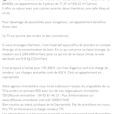
(04400), cet appartement de 3 pièces de 71,31 m² (50,32 m² Carrez).
Il offre un séjour avec une cuisine ouverte, deux chambres, une salle d'eau et
un wc.
Pour davantage de possibilités pour s'organiser, cet appartement bénéficie
d'une cave.
Ce T3 est proche des écoles et des commerces.
Si vous envisagez d'acheter, il est impératif aujourd'hui de prendre en compte
l'énergie et la consommation du bien. En ce qui concerne la classe énergie, la
notation est E (284 kWh/m²/an), pour ce qui est de la classe climat, la note
attribuée est B (9 Kg CO2/m²/an).
Il est proposé à l'achat pour 195 400 €. Les frais d'agence sont à la charge du
vendeur. Les charges annuelles sont de 692 €. C'est un appartement en
copropriété.
Votre agence immobilière vous invite à découvrir toutes les originalités de ce
T3 à vendre en prenant RDV avec l'un de nos négociateurs immobilier.
TDI Diffusion Immobilier - 04 92 81 44 23 - Plus d'informations sur
www.diffusion-immobilier.com (réf. 040031569)
Bien soumis au statut juridique de la Copropriété. Pas de procédure en cours.
Prix TTC et Honoraires à charge vendeur TTC
Les informations sur les risques auxquels ce bien est exposé sont disponibles