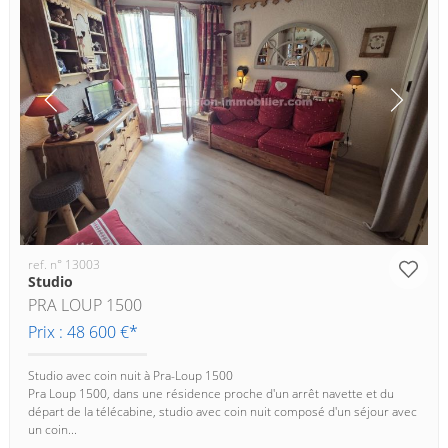
ref. n° 13003
Studio
PRA LOUP 1500
Prix : 48 600 €*
Studio avec coin nuit à Pra-Loup 1500
Pra Loup 1500, dans une résidence proche d'un arrêt navette et du
départ de la télécabine, studio avec coin nuit composé d'un séjour avec
un coin...