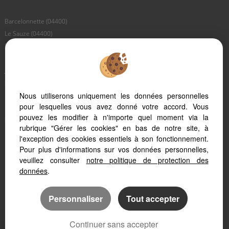
Barcelonnette (04400)
Le Sauze (04400)
Pra Loup 1600 (04400)
Pra Loup 1500 (04400)
Jausiers (04850)
Saint Paul (04530)
Les Thuiles (04400)
Nous utiliserons uniquement les données personnelles
pour lesquelles vous avez donné votre accord. Vous
Uvernet Fours (04400)
pouvez les modifier à n'importe quel moment via la
Saint Pons (04400)
rubrique "Gérer les cookies" en bas de notre site, à
Larche (04530)
l'exception des cookies essentiels à son fonctionnement.
Faucon De Barcelonnette (04400)
Pour plus d'informations sur vos données personnelles,
Meolans Revel (04340)
veuillez consulter
notre politique de protection des
données
.
Personnaliser
Tout accepter
Continuer sans accepter