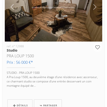
ref. n° 12988
Studio
PRA LOUP 1500
Prix : 56 000 €*
STUDIO - PRA LOUP 1500
A Pra Loup 1500, au deuxième étage d'une résidence avec ascenseur,
ce charmant studio se compose d'une entrée desservant un coin
montagne équipé de...
DÉTAILS
PARTAGER