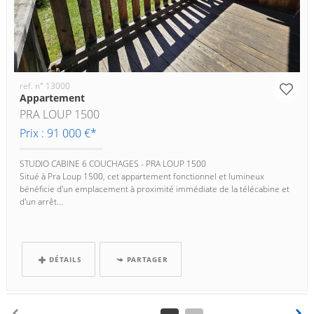
ref. n° 13000
Appartement
PRA LOUP 1500
Prix : 91 000 €*
STUDIO CABINE 6 COUCHAGES - PRA LOUP 1500
Situé à Pra Loup 1500, cet appartement fonctionnel et lumineux
bénéficie d'un emplacement à proximité immédiate de la télécabine et
d'un arrêt...
DÉTAILS
PARTAGER