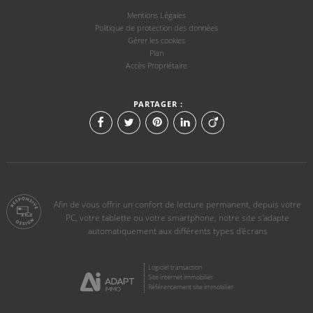
Mentions Légales
Politique de protection des données
Gérer les cookies
Plan
Accès Propriétaire
PARTAGER :
Afin de vous offrir un confort de lecture permanent, depuis votre
PC, votre tablette ou votre smartphone, notre site s'adapte
automatiquement aux différents types d'écrans
Logiciel transaction
Site internet immobilier
Référencement site immobilier