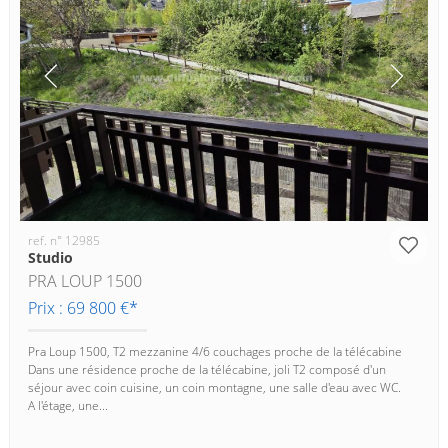
ref. n° 12985
Studio
PRA LOUP 1500
Prix : 69 800 €*
Pra Loup 1500, T2 mezzanine 4/6 couchages proche de la télécabine
Dans une résidence proche de la télécabine, joli T2 composé d'un
séjour avec coin cuisine, un coin montagne, une salle d'eau avec WC.
A l'étage, une...