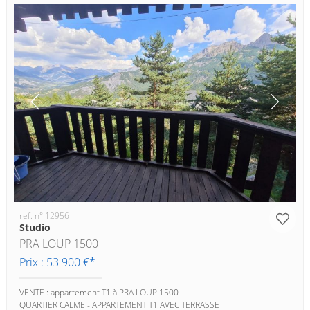
ref. n° 12956
Studio
PRA LOUP 1500
Prix : 53 900 €*
VENTE : appartement T1 à PRA LOUP 1500
QUARTIER CALME - APPARTEMENT T1 AVEC TERRASSE