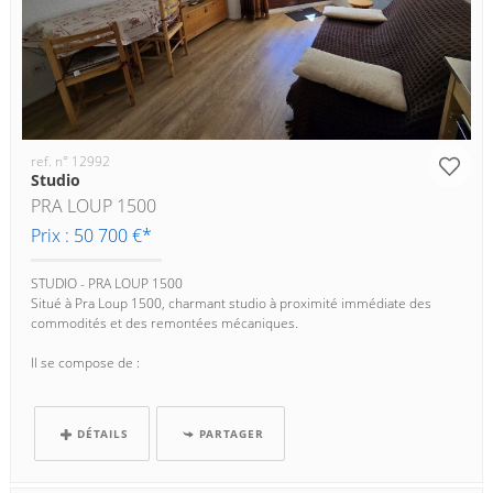
ref. n° 12992
Studio
PRA LOUP 1500
Prix : 50 700 €*
STUDIO - PRA LOUP 1500
Situé à Pra Loup 1500, charmant studio à proximité immédiate des
commodités et des remontées mécaniques.
Il se compose de :
- Une entrée avec...
DÉTAILS
PARTAGER