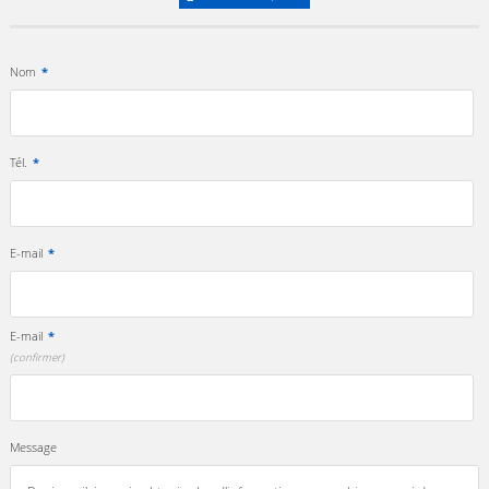
Nom
*
Tél.
*
E-mail
*
E-mail
*
(confirmer)
Message