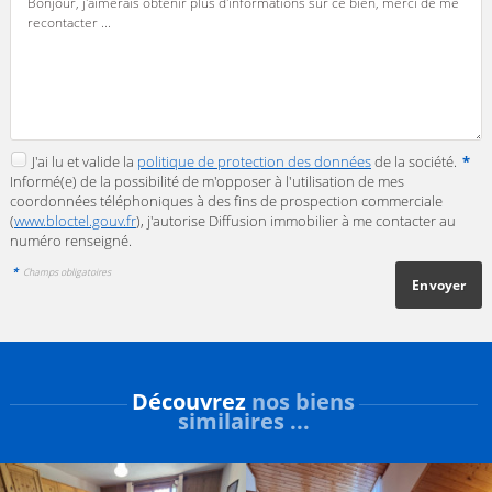
J'ai lu et valide la
politique de protection des données
de la société.
*
Informé(e) de la possibilité de m'opposer à l'utilisation de mes
coordonnées téléphoniques à des fins de prospection commerciale
(
www.bloctel.gouv.fr
), j'autorise Diffusion immobilier à me contacter au
numéro renseigné.
*
Champs obligatoires
Découvrez
nos biens
similaires ...