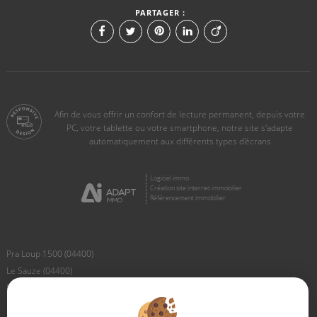
PARTAGER :
Afin de vous offrir un confort de lecture permanent, depuis votre
PC, votre tablette ou votre smartphone, notre site s'adapte
automatiquement aux différents types d'écrans
Logiciel immo
Création site internet immobilier
Référencement immobilier
Pra Loup 1500 (04400)
Le Sauze (04400)
Pra Loup 1600 (04400)
Barcelonnette (04400)