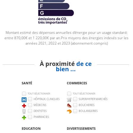
Montant estimé des dépenses annuelles d'énergie pour un usage standard:
entre 870,00€ et 1 220,00€ par an.Prix moyens des énergies indexés sur les
années 2021, 2022 et 2023 (abonnement compris)
À proximité
de ce
bien ...
SANTÉ
COMMERCES
TOUT SÉLECTIONNER
TOUT SÉLECTIONNER
HÔPITAUX, CLINIQUES
SUPER/HYPER MARCHÉS
MÉDECINS
BOUCHERIES
DENTISTES
BOULANGERIES
PHARMACIES
EDUCATION
DIVERTISSEMENTS