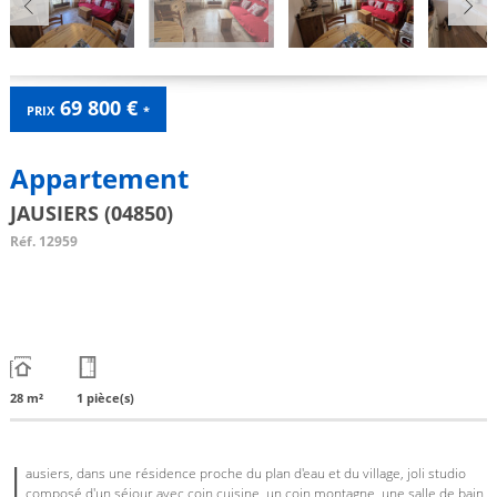
69 800 €
PRIX
*
Appartement
JAUSIERS (04850)
Réf.
12959
28 m²
1 pièce(s)
J
ausiers, dans une résidence proche du plan d'eau et du village, joli studio
composé d'un séjour avec coin cuisine, un coin montagne, une salle de bain