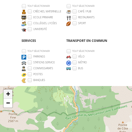
TOUT SÉLECTIONNER
TOUT SÉLECTIONNER
CRÈCHES, MATERNELLE
CAFÉ / PUB
ECOLE PRIMAIRE
RESTAURANTS
COLLÈGES, LYCÉES
SPORT
UNIVERSITÉ
SERVICES
TRANSPORT EN COMMUN
TOUT SÉLECTIONNER
TOUT SÉLECTIONNER
PARKINGS
VÉLO
STATIONS SERVICE
MÉTRO
COMMISSARIATS
BUS
POSTES
BANQUES
+
−