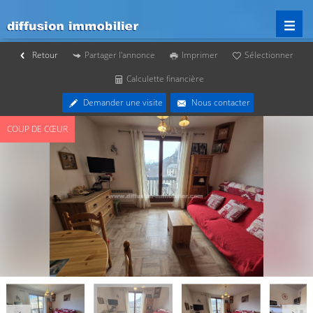
Retour
Partager l'annonce
Imprimer
Sélectionner
Calculette financière
Demander une visite
Nous contacter
COUP DE CŒUR