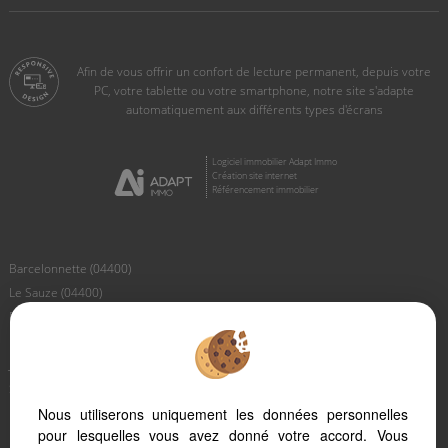
Afin de vous offrir un confort de lecture permanent, depuis votre
PC, votre tablette ou votre smartphone, notre site s'adapte
automatiquement aux différents types d'écrans
Logiciel immobilier Adapt Immo
Création site internet
Référencement immobilier
Barcelonnette (04400)
Le Sauze (04400)
Pra Loup 1600 (04400)
Pra Loup 1500 (04400)
Jausiers (04850)
Saint Paul (04530)
Les Thuiles (04400)
Nous utiliserons uniquement les données personnelles
pour lesquelles vous avez donné votre accord. Vous
Uvernet Fours (04400)