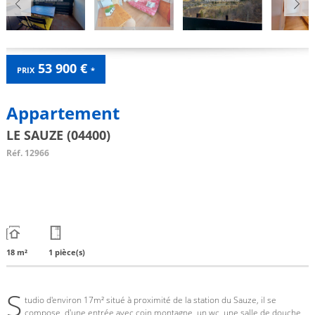
53 900 €
PRIX
*
Appartement
LE SAUZE (04400)
Réf.
12966
18 m²
1 pièce(s)
S
tudio d'environ 17m² situé à proximité de la station du Sauze, il se
compose, d'une entrée avec coin montagne, un wc, une salle de douche,