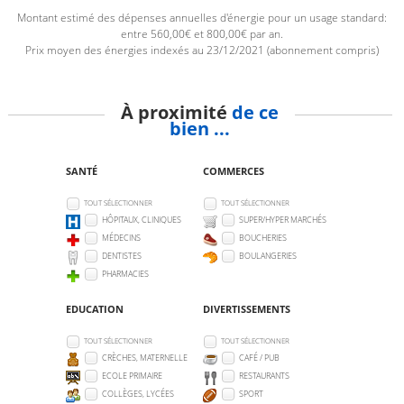
Montant estimé des dépenses annuelles d'énergie pour un usage standard:
entre 560,00€ et 800,00€ par an.
Prix moyen des énergies indexés au 23/12/2021 (abonnement compris)
À proximité
de ce
bien ...
SANTÉ
COMMERCES
TOUT SÉLECTIONNER
TOUT SÉLECTIONNER
HÔPITAUX, CLINIQUES
SUPER/HYPER MARCHÉS
MÉDECINS
BOUCHERIES
DENTISTES
BOULANGERIES
PHARMACIES
EDUCATION
DIVERTISSEMENTS
TOUT SÉLECTIONNER
TOUT SÉLECTIONNER
CRÈCHES, MATERNELLE
CAFÉ / PUB
ECOLE PRIMAIRE
RESTAURANTS
COLLÈGES, LYCÉES
SPORT