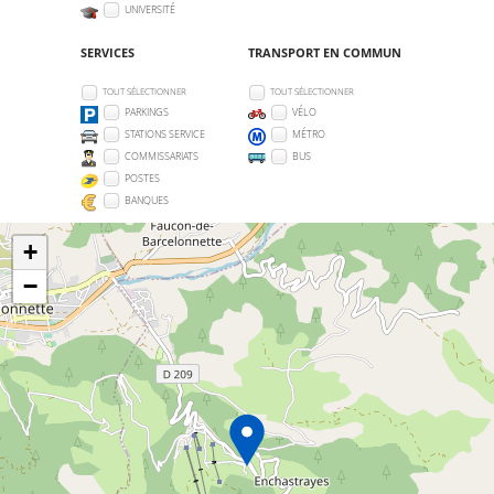
UNIVERSITÉ
SERVICES
TRANSPORT EN COMMUN
TOUT SÉLECTIONNER
TOUT SÉLECTIONNER
PARKINGS
VÉLO
STATIONS SERVICE
MÉTRO
COMMISSARIATS
BUS
POSTES
BANQUES
+
−