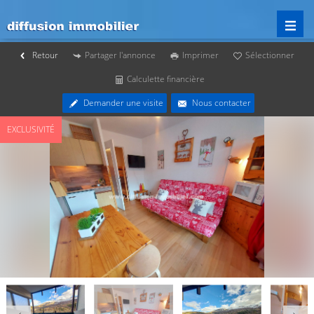
Retour
Partager l'annonce
Imprimer
Sélectionner
Calculette financière
Demander une visite
Nous contacter
EXCLUSIVITÉ