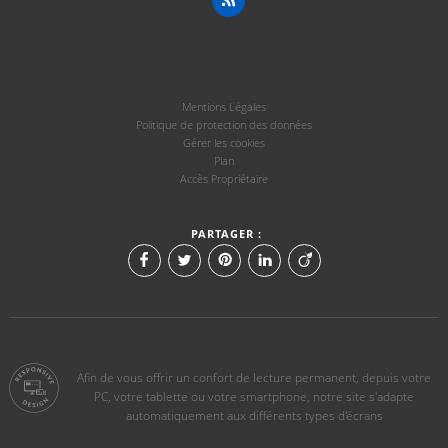
Mentions Légales
Politique de protection des données
Gérer les cookies
Plan
Accès Propriétaire
PARTAGER :
Afin de vous offrir un confort de lecture permanent, depuis votre
PC, votre tablette ou votre smartphone, notre site s'adapte
automatiquement aux différents types d'écrans