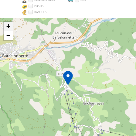
POSTES
BANQUES
+
−