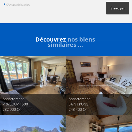
*
Champs obligatoires
Découvrez
nos biens
similaires ...
Appartement
Appartement
PRA LOUP 1600
SAINT PONS
232 900 €*
243 400 €*