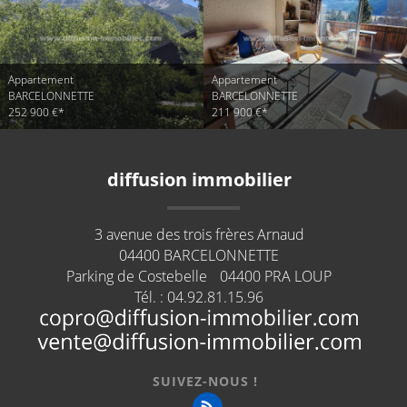
Appartement
Appartement
BARCELONNETTE
BARCELONNETTE
252 900 €*
211 900 €*
diffusion immobilier
3 avenue des trois frères Arnaud
04400
BARCELONNETTE
Parking de Costebelle
04400
PRA LOUP
Tél. :
04.92.81.15.96
SUIVEZ-NOUS !