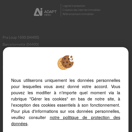
Logiciel transaction
Création site internet immobilier
Référencement immobilier
Pra Loup 1600 (04400)
Barcelonnette (04400)
Le Sauze (04400)
Pra Loup 1500 (04400)
Jausiers (04850)
Saint Paul (04530)
Les Thuiles (04400)
Nous utiliserons uniquement les données personnelles
pour lesquelles vous avez donné votre accord. Vous
Uvernet Fours (04400)
pouvez les modifier à n'importe quel moment via la
Saint Pons (04400)
rubrique "Gérer les cookies" en bas de notre site, à
Larche (04530)
l'exception des cookies essentiels à son fonctionnement.
Faucon De Barcelonnette (04400)
Pour plus d'informations sur vos données personnelles,
Meolans Revel (04340)
veuillez consulter
notre politique de protection des
données
.