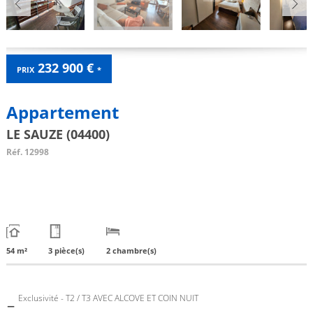
232 900 €
PRIX
*
Appartement
LE SAUZE (04400)
Réf.
12998
54 m²
3 pièce(s)
2 chambre(s)
-
Exclusivité - T2 / T3 AVEC ALCOVE ET COIN NUIT