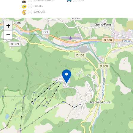
POSTES
BANQUES
+
−