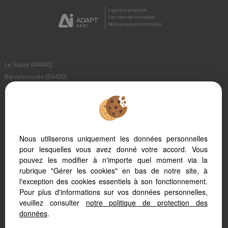
Logiciel transaction
Site internet immobilier
Référencement immobilier
Le Sauze (04400)
Barcelonnette (04400)
Pra Loup 1600 (04400)
Pra Loup 1500 (04400)
Jausiers (04850)
Uvernet Fours (04400)
Saint Paul (04530)
Nous utiliserons uniquement les données personnelles
pour lesquelles vous avez donné votre accord. Vous
Les Thuiles (04400)
pouvez les modifier à n'importe quel moment via la
Faucon De Barcelonnette (04400)
rubrique "Gérer les cookies" en bas de notre site, à
Meolans Revel (04340)
l'exception des cookies essentiels à son fonctionnement.
Saint Pons (04400)
Pour plus d'informations sur vos données personnelles,
Larche (04530)
veuillez consulter
notre politique de protection des
données
.