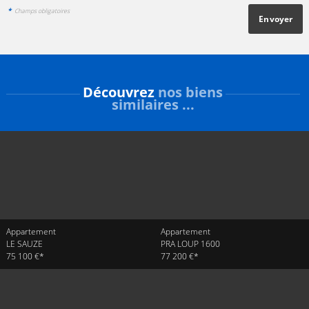
*
Champs obligatoires
Découvrez
nos biens
similaires ...
Appartement
Appartement
LE SAUZE
PRA LOUP 1600
75 100 €*
77 200 €*