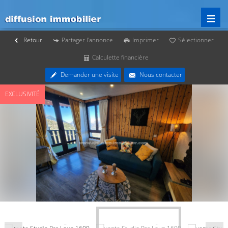
Retour
Partager l'annonce
Imprimer
Sélectionner
Calculette financière
Demander une visite
Nous contacter
EXCLUSIVITÉ