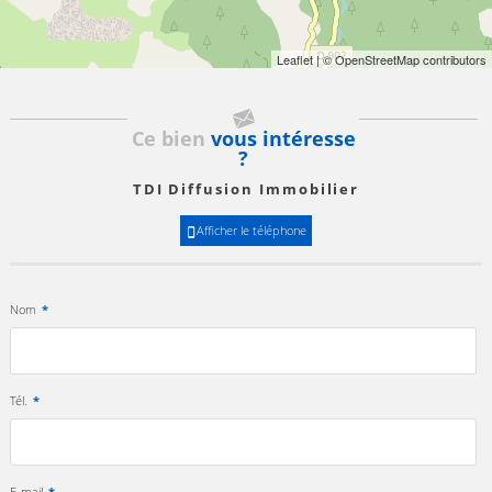
Leaflet
| © OpenStreetMap contributors
Ce bien
vous intéresse
?
TDI Diffusion Immobilier
Afficher le téléphone
Nom
*
Tél.
*
E-mail
*