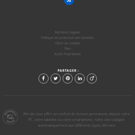
Mentions Légales
Politique de protection des données
Gérer les cookies
Plan
Accès Propriétaire
PARTAGER :
Afin de vous offrir un confort de lecture permanent, depuis votre
PC, votre tablette ou votre smartphone, notre site s'adapte
automatiquement aux différents types d'écrans