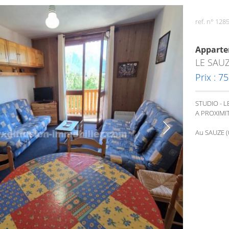
ref. n° 128
Appart
LE SAU
Prix : 7
STUDIO - L
A PROXIMI
Au SAUZE (0