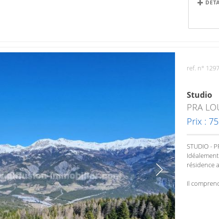
DÉT
ref. n° 129
Studio
PRA LO
Prix : 7
STUDIO - 
Idéalement 
résidence 
Il comprend