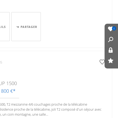
AILS
PARTAGER
0
85
UP 1500
9 800 €*
500, T2 mezzanine 4/6 couchages proche de la télécabine
sidence proche de la télécabine, joli T2 composé d'un séjour avec
e, un coin montagne, une salle...