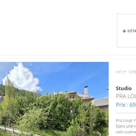
DÉT
ref. n° 129
Studio
PRA LO
Prix : 6
Pra Loup 1
Dans une ré
coin cuisin