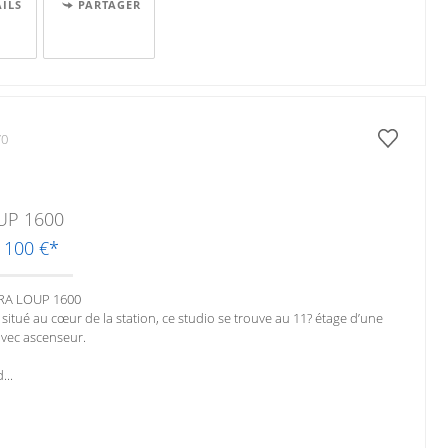
AILS
PARTAGER
70
UP 1600
5 100 €*
PRA LOUP 1600
situé au cœur de la station, ce studio se trouve au 11? étage d’une
avec ascenseur.
...