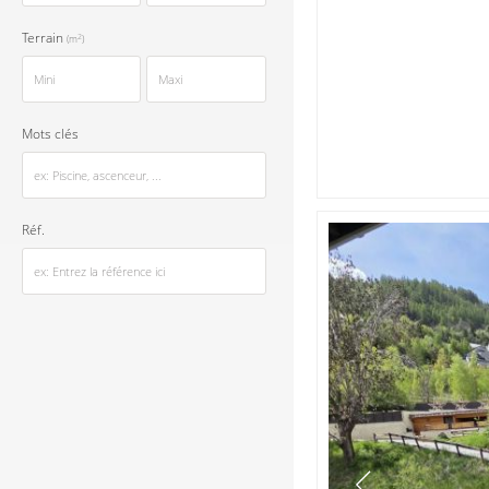
Terrain
2
(m
)
Mots clés
Réf.