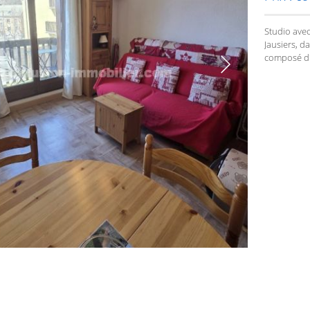
Studio avec
Jausiers, d
composé d'u