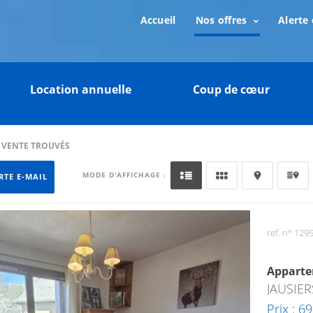
Accueil
Nos offres
Alerte 
Location annuelle
Coup de cœur
N VENTE TROUVÉS
MODE D'AFFICHAGE :
RTE E-MAIL
ref. n° 129
Appart
JAUSIER
Prix : 6