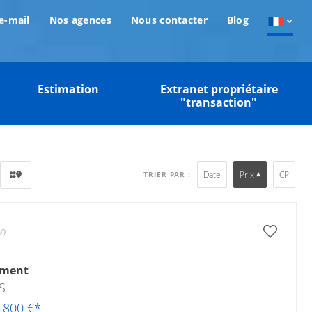
e-mail
Nos agences
Nous contacter
Blog
Estimation
Extranet propriétaire
"transaction"
Date
Prix
CP
TRIER PAR :
59
ement
S
9 800 €*