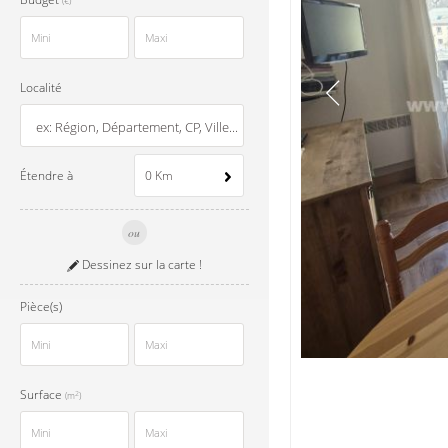
(€)
Localité
Étendre à
0 Km
ou
Dessinez sur la carte !
Pièce(s)
Surface
2
(m
)