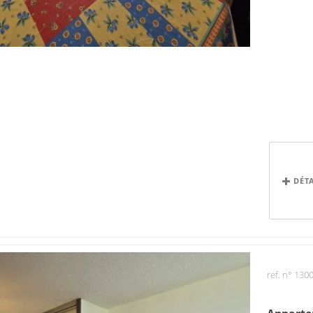
DÉT
ref. n° 130