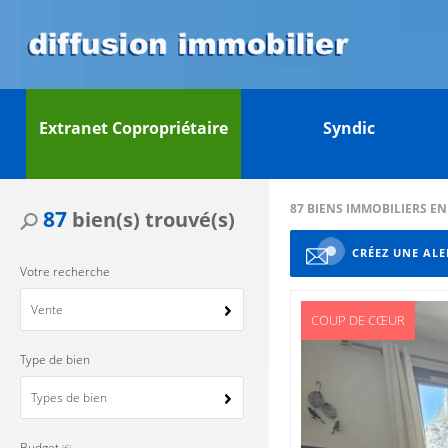
Extranet Copropriétaire
Syndic
87
BIENS IMMOBILIERS E
87
bien(s) trouvé(s)
CRÉEZ UNE ALE
Votre recherche
Vente
COUP DE CŒUR
Type de bien
Types de bien
Budget