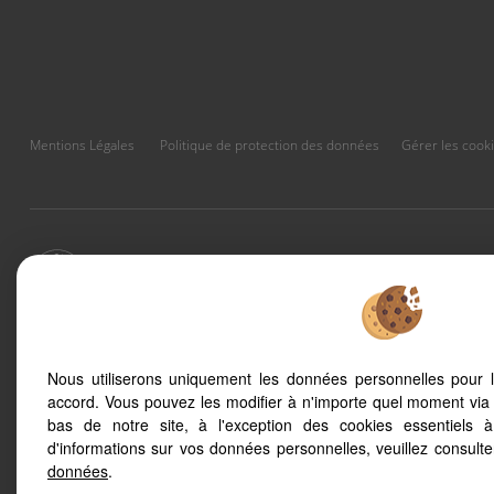
Mentions Légales
Politique de protection des données
Gérer les cook
Afin de vous offrir un confort de lecture permanent, depuis vo
s'adapte automatiquement aux différents types d'écrans
Nous utiliserons uniquement les données personnelles pour 
Le Sauze (04400)
Pra Loup 1500 (
accord. Vous pouvez les modifier à n'importe quel moment via 
Pra Loup 1600 (04400)
Jausiers (04850)
bas de notre site, à l'exception des cookies essentiels 
Barcelonnette (04400)
Uvernet Fours (
d'informations sur vos données personnelles, veuillez consult
données
.