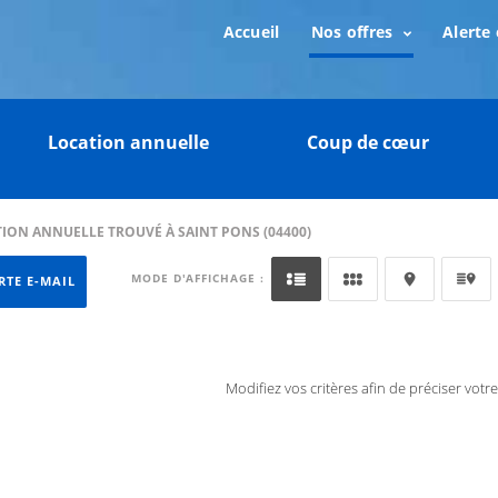
Accueil
Nos offres
Alerte 
Location annuelle
Coup de cœur
ION ANNUELLE TROUVÉ À SAINT PONS (04400)
MODE D'AFFICHAGE :
RTE E-MAIL
Modifiez vos critères afin de préciser votr