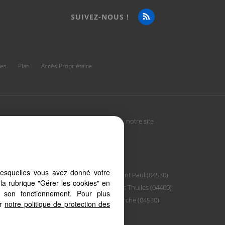
SUIVEZ-NOUS !
ies
Plan
Accès Propriétaire
tre PC, votre tablette ou votre smartphone, notre site
lesquelles vous avez donné votre
04400)
Saint Paul (04530)
la rubrique "Gérer les cookies" en
Les Thuiles (04400)
à son fonctionnement. Pour plus
04400)
Larche (04530)
er
notre politique de protection des