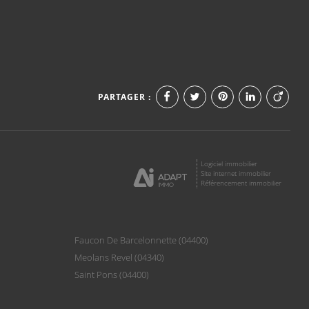
PARTAGER :
Logiciel immobilier
Site internet immobilier
Référencement immobilier
Faucon De Barcelonnette (04400)
Meolans Revel (04340)
Saint Pons (04400)