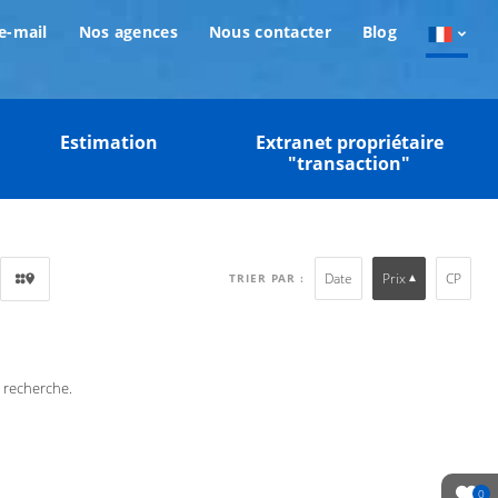
e-mail
Nos agences
Nous contacter
Blog
Estimation
Extranet propriétaire
"transaction"
Date
Prix
CP
TRIER PAR :
e recherche.
0