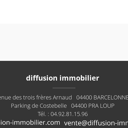
diffusion immobilier
enue des trois frères Arnaud
04400
BARCELONNE
Parking de Costebelle
04400
PRA LOUP
Tél. :
04.92.81.15.96