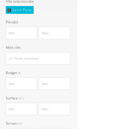
Ville selectionnée
Saint Pons
X
Pièce(s)
Mots clés
Budget
(€)
Surface
2
(m
)
Terrain
2
(m
)