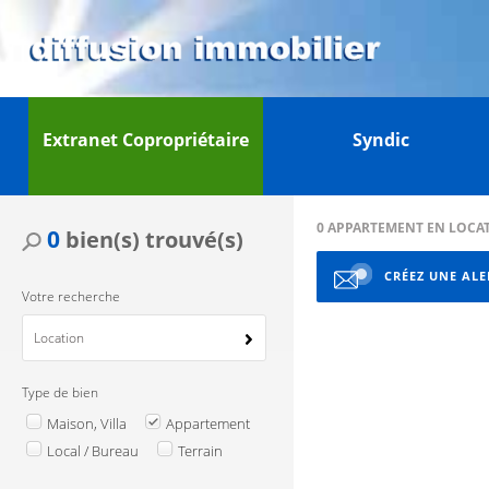
Extranet Copropriétaire
Syndic
0
APPARTEMENT EN LOCAT
0
bien(s) trouvé(s)
CRÉEZ UNE ALE
Votre recherche
Location
Type de bien
Maison, Villa
Appartement
Local / Bureau
Terrain