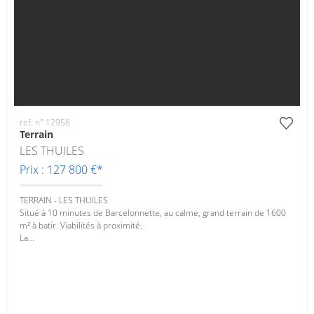
ref. n° 12958
Terrain
LES THUILES
Prix : 127 800 €*
TERRAIN - LES THUILES
Situé à 10 minutes de Barcelonnette, au calme, grand terrain de 1600
m² à batir. Viabilités à proximité.
La...