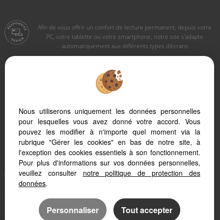
Afin de vous offrir un confort de lecture permanent, depuis votre
PC, votre tablette ou votre smartphone, notre site s'adapte
automatiquement aux différents types d'écrans
Logiciel immobilier Adapt Immo
Création site immobilier
Référencement site immobilier
Nous utiliserons uniquement les données personnelles
pour lesquelles vous avez donné votre accord. Vous
Le Sauze (04400)
pouvez les modifier à n'importe quel moment via la
Pra Loup 1600 (04400)
rubrique "Gérer les cookies" en bas de notre site, à
Barcelonnette (04400)
l'exception des cookies essentiels à son fonctionnement.
Pra Loup 1500 (04400)
Pour plus d'informations sur vos données personnelles,
Jausiers (04850)
veuillez consulter
notre politique de protection des
données
.
Uvernet Fours (04400)
Saint Paul (04530)
Les Thuiles (04400)
Personnaliser
Tout accepter
Faucon De Barcelonnette (04400)