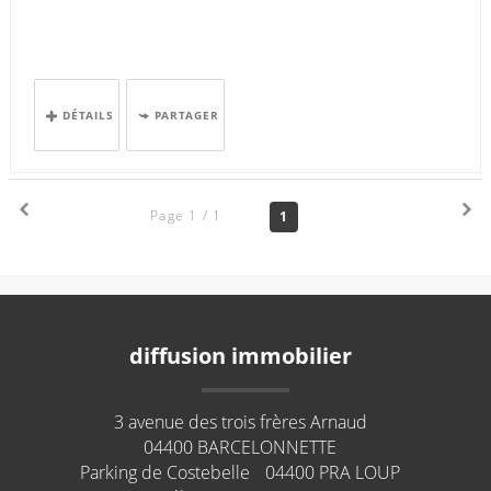
DÉTAILS
PARTAGER
Page 1 / 1
1
diffusion immobilier
3 avenue des trois frères Arnaud
04400
BARCELONNETTE
Parking de Costebelle
04400
PRA LOUP