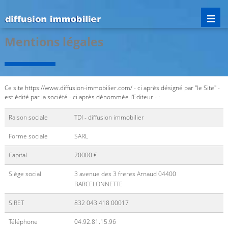
Mentions légales
Ce site https://www.diffusion-immobilier.com/ - ci après désigné par "le Site" -
est édité par la société - ci après dénommée l'Editeur - :
Raison sociale
TDI - diffusion immobilier
Forme sociale
SARL
Capital
20000 €
Siège social
3 avenue des 3 freres Arnaud 04400
BARCELONNETTE
SIRET
832 043 418 00017
Téléphone
04.92.81.15.96