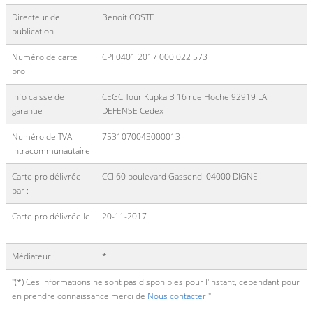
Directeur de
Benoit COSTE
publication
Numéro de carte
CPI 0401 2017 000 022 573
pro
Info caisse de
CEGC Tour Kupka B 16 rue Hoche 92919 LA
garantie
DEFENSE Cedex
Numéro de TVA
7531070043000013
intracommunautaire
Carte pro délivrée
CCI 60 boulevard Gassendi 04000 DIGNE
par :
Carte pro délivrée le
20-11-2017
:
Médiateur :
*
"(*) Ces informations ne sont pas disponibles pour l'instant, cependant pour
en prendre connaissance merci de
Nous contacter
"