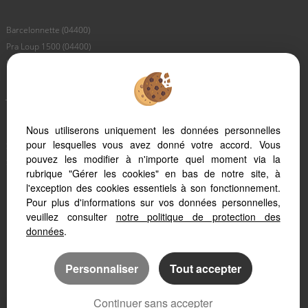
Barcelonnette (04400)
Pra Loup 1500 (04400)
Le Sauze (04400)
Pra Loup 1600 (04400)
Jausiers (04850)
Les Thuiles (04400)
Nous utiliserons uniquement les données personnelles
Uvernet Fours (04400)
pour lesquelles vous avez donné votre accord. Vous
Saint Paul (04530)
pouvez les modifier à n'importe quel moment via la
Saint Pons (04400)
rubrique "Gérer les cookies" en bas de notre site, à
Larche (04530)
l'exception des cookies essentiels à son fonctionnement.
Faucon De Barcelonnette (04400)
Pour plus d'informations sur vos données personnelles,
Meolans Revel (04340)
veuillez consulter
notre politique de protection des
données
.
Personnaliser
Tout accepter
Continuer sans accepter