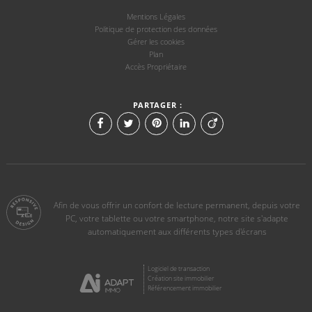
Mentions Légales
Politique de protection des données
Gérer les cookies
Plan
Accès Propriétaire
PARTAGER :
Afin de vous offrir un confort de lecture permanent, depuis votre
PC, votre tablette ou votre smartphone, notre site s'adapte
automatiquement aux différents types d'écrans
Logiciel de transaction
Création site immobilier
Référencement immobilier