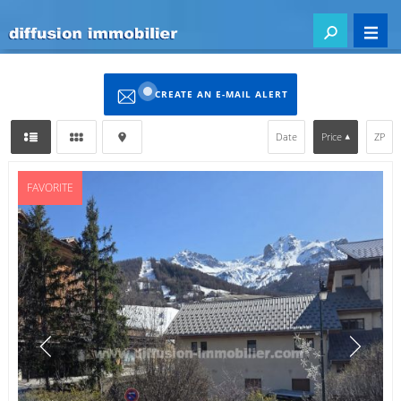
CREATE AN E-MAIL ALERT
Date
Price
ZP
FAVORITE