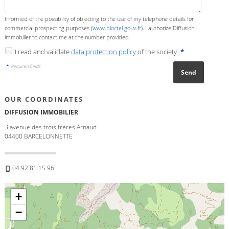
Informed of the possibility of objecting to the use of my telephone details for
commercial prospecting purposes (
www.bloctel.gouv.fr
), I authorize Diffusion
immobilier to contact me at the number provided.
I read and validate
data protection policy
of the society.
*
*
Required fields
OUR COORDINATES
DIFFUSION IMMOBILIER
3 avenue des trois frères Arnaud
04400
BARCELONNETTE
04.92.81.15.96
+
−