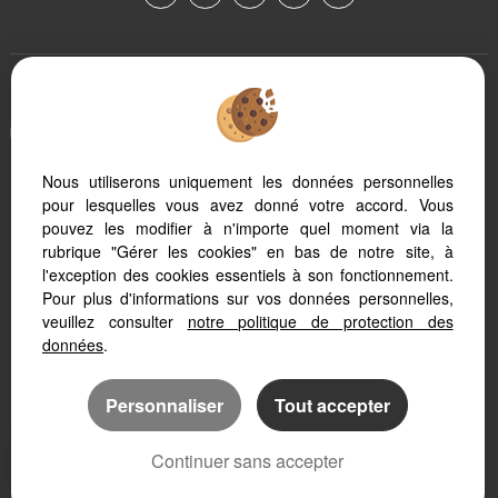
To offer you a permanent reading comfort, from your PC, tablet or
smartphone, our site automatically adapts to different types of
screens
Nous utiliserons uniquement les données personnelles
pour lesquelles vous avez donné votre accord. Vous
Real Estate software
pouvez les modifier à n'importe quel moment via la
Real Estate website creation
rubrique "Gérer les cookies" en bas de notre site, à
SEO real estate
l'exception des cookies essentiels à son fonctionnement.
Pour plus d'informations sur vos données personnelles,
veuillez consulter
notre politique de protection des
données
.
Personnaliser
Tout accepter
Continuer sans accepter